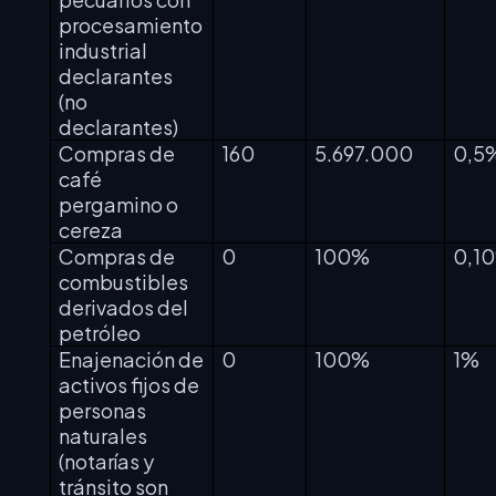
procesamiento
industrial
declarantes
(no
declarantes)
Compras de
160
5.697.000
0,5
café
pergamino o
cereza
Compras de
0
100%
0,1
combustibles
derivados del
petróleo
Enajenación de
0
100%
1%
activos fijos de
personas
naturales
(notarías y
tránsito son