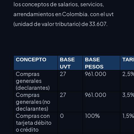
los conceptos de salarios, servicios,
arrendamientos en Colombia. con el uvt
(unidad de valor tributario) de 33.607.
CONCEPTO
BASE
BASE
TAR
UVT
PESOS
Compras
27
961.000
2,5
generales
(declarantes)
Compras
27
961.000
3,5
generales (no
declarantes)
Compras con
0
100%
1,5
tarjeta débito
o crédito