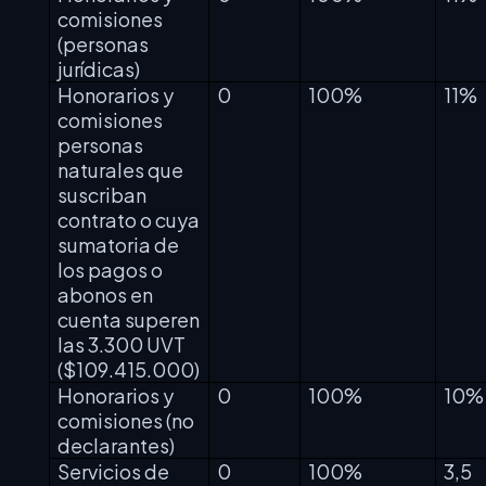
comisiones
(personas
jurídicas)
Honorarios y
0
100%
11%
comisiones
personas
naturales que
suscriban
contrato o cuya
sumatoria de
los pagos o
abonos en
cuenta superen
las 3.300 UVT
($109.415.000)
Honorarios y
0
100%
10%
comisiones (no
declarantes)
Servicios de
0
100%
3,5