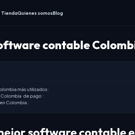
Tienda
Quienes somos
Blog
oftware contable Colomb
lombia más utilizados:
n Colombia de pago :
 en Colombia :
 mejor software contable 