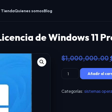
Tienda
Quienes somos
Blog
Licencia de Windows 11 Pr
$
1,000,000.00
Licencia
Añadir al car
de
Windows
11
Categorías:
sistemas opera
Pro
cantidad