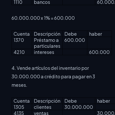
1110
bancos
60.000
60.000.000 x 1% =
600.000
Cuenta
Descripción
Debe
haber
1370
Préstamo a
600.000
particulares
4210
intereses
600.000
4. Vende artículos del inventario por
30.000.000 a crédito para pagar en 3
meses.
Cuenta
Descripción
Debe
haber
1305
clientes
30.000.000
4135
ventas
30.000