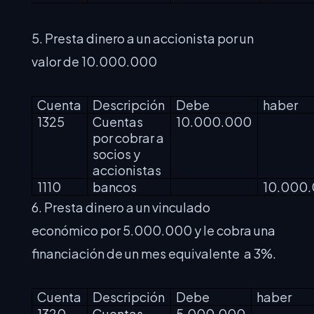
5. Presta dinero a un accionista por un
valor de 10.000.000
Cuenta
Descripción
Debe
haber
1325
Cuentas
10.000.000
por cobrar a
socios y
accionistas
1110
bancos
10.000
6. Presta dinero a un vinculado
económico por 5.000.000 y le cobra una
financiación de un mes equivalente a 3%.
Cuenta
Descripción
Debe
haber
1320
Cuentas
5.000.000