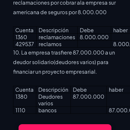
reclamaciones por cobrar ala empresa sur
americana de seguros por 8.000.000
Cuenta
Descripción
Debe
haber
1360
reclamaciones
8.000.000
429537
reclamos
8.000
10. La empresa trasfiere 87.000.000 a un
deudor solidario(deudores varios) para
financiar un proyecto empresarial.
Cuenta
Descripción
Debe
haber
1380
Deudores
87.000.000
varios
1110
bancos
87.000