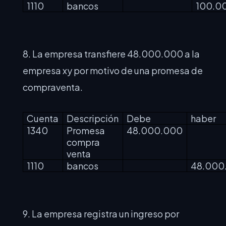
1110
bancos
100.0
8. La empresa transfiere 48.000.000 a la
empresa xy por motivo de una promesa de
compraventa.
Cuenta
Descripción
Debe
haber
1340
Promesa
48.000.000
compra
venta
1110
bancos
48.000
9. La empresa registra un ingreso por