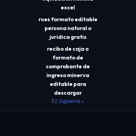
excel
rues formato editable
persona natural o
juridica gratis
recibo de caja o
formato de
comprobante de
ingreso minerva
editable para
descargar
1
2
Siguiente »
Paginación
de
entradas